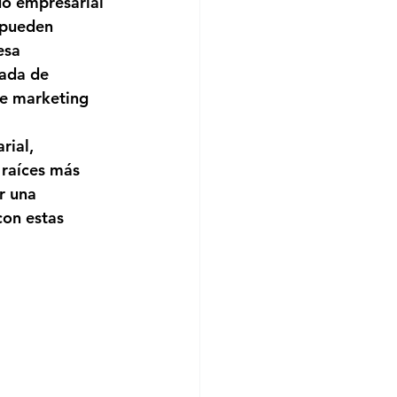
do empresarial 
 pueden 
esa 
ada de 
de marketing 
rial, 
 raíces más 
r una 
con estas 