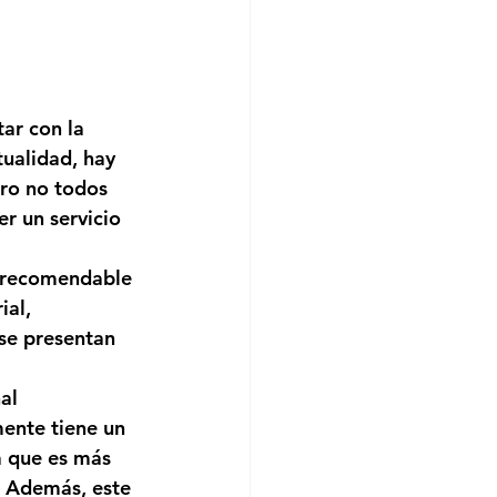
ar con la 
ualidad, hay 
ro no todos 
er un servicio 
s recomendable 
al, 
 se presentan 
al 
ente tiene un 
a que es más 
. Además, este 