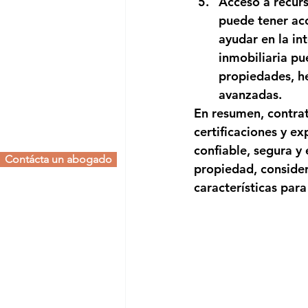
Acceso a recurs
puede tener ac
ayudar en la in
inmobiliaria pu
propiedades, he
avanzadas.
En resumen, contrat
certificaciones y e
confiable, segura y
Contácta un abogado
propiedad, consider
características par