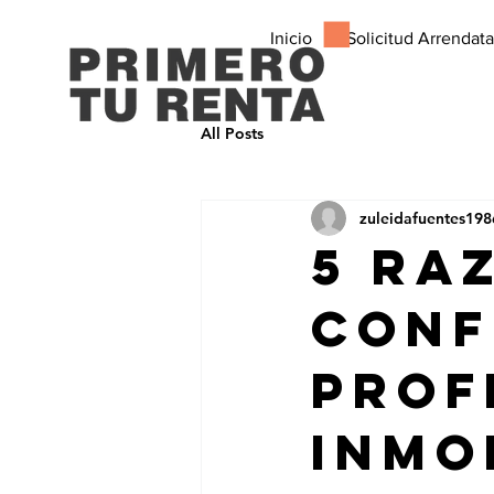
Inicio
Solicitud Arrendata
All Posts
zuleidafuentes198
5 ra
conf
prof
inmo