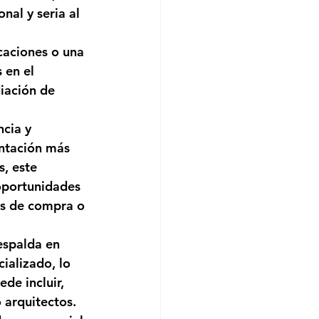
al y seria al 
icaciones o una 
 en el 
iación de 
cia y 
ntación más 
, este 
oportunidades 
os de compra o 
espalda en 
ializado, lo 
de incluir, 
 arquitectos.