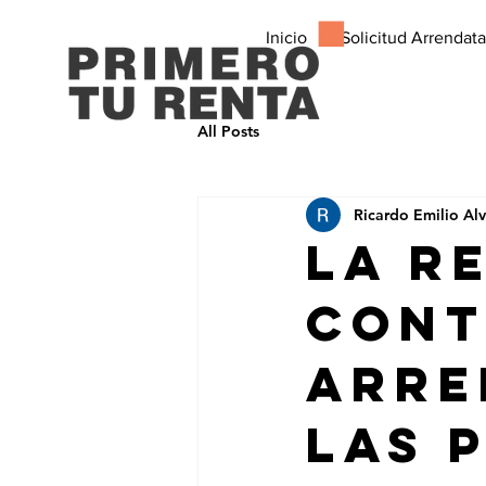
Inicio
Solicitud Arrendata
All Posts
Ricardo Emilio Al
La r
cont
arre
las 