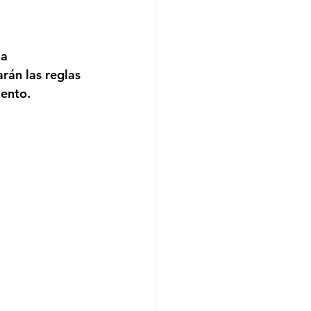
a 
rán las reglas 
iento.