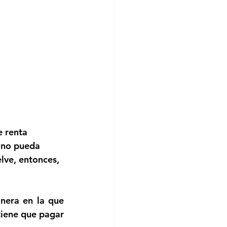
e renta 
 no pueda 
elve, entonces, 
era en la que 
tiene que pagar 