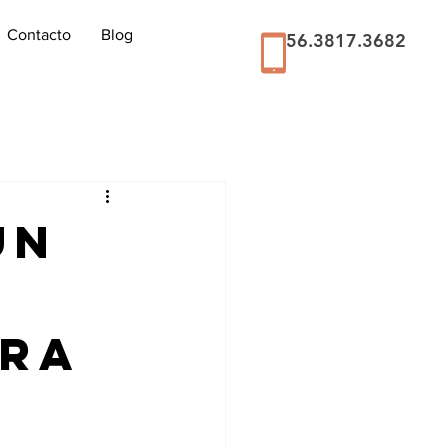
Contacto
Blog
56.3817.3682
un
ara