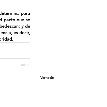
 determina para 
l pacto que se 
bedezcan; y de 
cia, es decir, 
oridad.
Ver todo