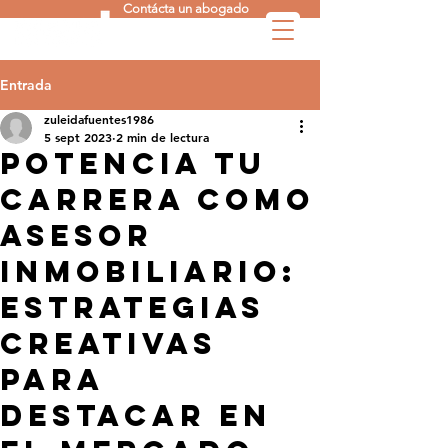
Contácta un abogado
Entrada
zuleidafuentes1986
5 sept 2023
2 min de lectura
Potencia tu
Carrera como
Asesor
Inmobiliario:
Estrategias
Creativas
para
Destacar en